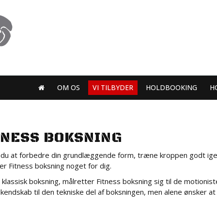
tlf: 20 77 49 45
OM OS
VI TILBYDER
HOLDBOOKING
H
TNESS BOKSNING
du at forbedre din grundlæggende form, træne kroppen godt ige
er Fitness boksning noget for dig.
klassisk boksning, målretter Fitness boksning sig til de motioniste
kendskab til den tekniske del af boksningen, men alene ønsker 