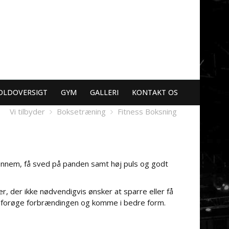
OLDOVERSIGT
GYM
GALLERI
KONTAKT OS
Vi tilbyder
Boksetræning
Fitness Boksning
nnem, få sved på panden samt høj puls og godt
r, der ikke nødvendigvis ønsker at sparre eller få
at forøge forbrændingen og komme i bedre form.