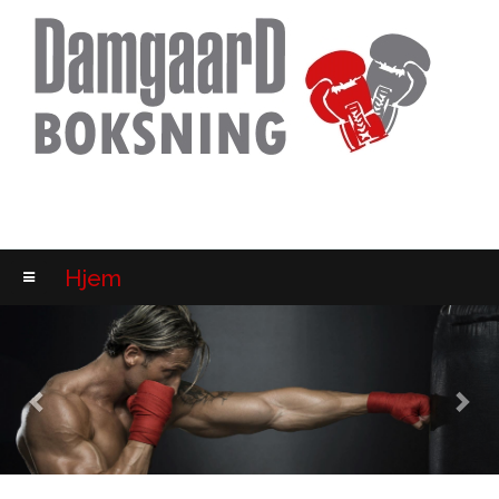
tlf: 20 77 49 45
Hjem
Previous
Nex