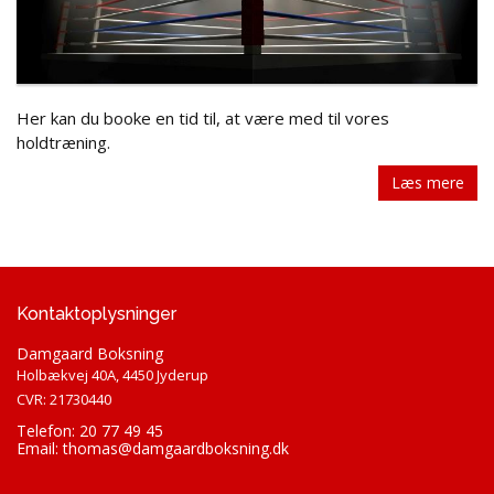
Her kan du booke en tid til, at være med til vores
holdtræning.
Læs mere
Kontaktoplysninger
Damgaard Boksning
Holbækvej 40A, 4450 Jyderup
CVR: 21730440
Telefon: 20 77 49 45
Email:
thomas@damgaardboksning.dk